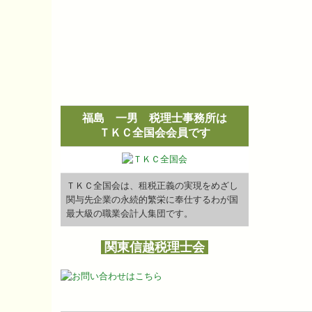
福島 一男 税理士事務所は
ＴＫＣ全国会会員です
ＴＫＣ全国会は、租税正義の実現をめざし
関与先企業の永続的繁栄に奉仕するわが国
最大級の職業会計人集団です。
関東信越税理士会