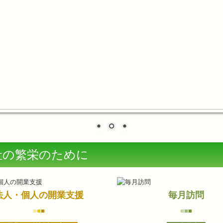
社の繁栄のために
法人・個人の開業支援
毎月訪問
■
■
■
■
■
■