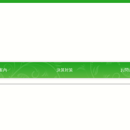
案内
決算対策
お問