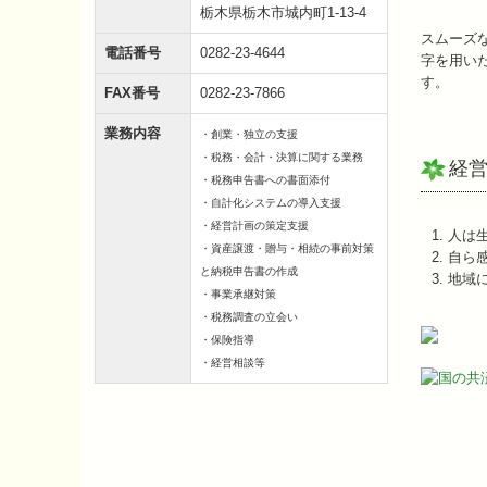
栃木県栃木市城内町1-13-4
スムーズ
電話番号
0282-23-4644
字を用い
す。
FAX番号
0282-23-7866
業務内容
・創業・独立の支援
・税務・会計・決算に関する業務
経
・税務申告書への書面添付
・自計化システムの導入支援
・経営計画の策定支援
人は
・資産譲渡・贈与・相続の事前対策
自ら
と納税申告書の作成
地域
・事業承継対策
・税務調査の立会い
・保険指導
・経営相談等