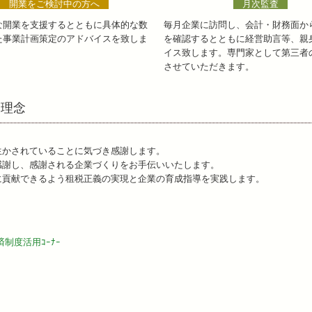
開業をご検討中の方へ
月次監査
な開業を支援するとともに具体的な数
毎月企業に訪問し、会計・財務面か
た事業計画策定のアドバイスを致しま
を確認するとともに経営助言等、親
イス致します。専門家として第三者
させていただきます。
営理念
生かされていることに気づき感謝します。
感謝し、感謝される企業づくりをお手伝いいたします。
に貢献できるよう租税正義の実現と企業の育成指導を実践します。